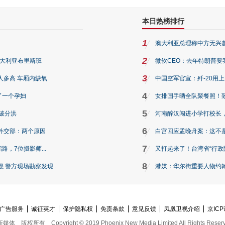
本日热榜排行
1
澳大利亚总理称中方无兴
2
澳大利亚布里斯班
微软CEO：去年特朗普要我们收
3
人多高 车厢内缺氧
中国空军官宣：歼-20用
4
了一个孕妇
女排国手晒全队聚餐照！
5
破分洪
河南醉汉闯进小学打校长，
6
外交部：两个原因
白宫回应孟晚舟案：这不
7
路，7位摄影师...
又打起来了！台湾省“行政院
8
警方现场勘察发现...
港媒：华尔街重要人物约翰·
广告服务
诚征英才
保护隐私权
免责条款
意见反馈
凤凰卫视介绍
京ICP
新媒体
版权所有
Copyright © 2019 Phoenix New Media Limited All Rights Reser