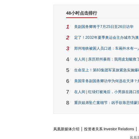
48小时点击排行
1
美副国务卿将于7月25日至26日访华
2
定了！2032年夏季奥运会主办城市为
3
郑州地铁被困人员口述：车厢外水有一
4
在人间 | 亲历郑州暴雨：我用皮划艇救
5
生命至上！第83集团军某旅紧急实施爆
6
美国常务副国务卿访华为何选在天津？
7
在人间 | 红绿灯被淹后，小男孩在路口指
8
重庆姐弟坠亡案细节：凶手欲靠悲情蒙混 
凤凰新媒体介绍
投资者关系 Investor Relations
凤凰