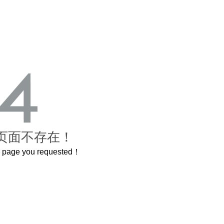
页面不存在！
he page you requested！
这个3.2米的长卷，还原了600岁的紫禁城