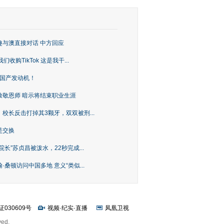
趣与澳直接对话 中方回应
购TikTok 这是我干...
上国产发动机！
致敬恩师 暗示将结束职业生涯
校长反击打掉其3颗牙，双双被刑...
是交换
长”苏贞昌被泼水，22秒完成...
桑顿访问中国多地 意义“类似...
证030609号
视频
·
纪实
·
直播
凤凰卫视
ved.