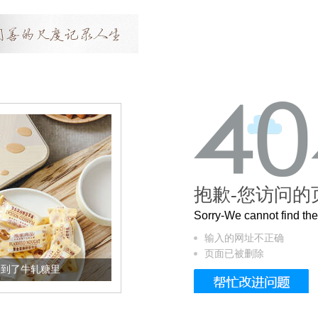
抱歉-您访问的
Sorry-We cannot find t
输入的网址不正确
页面已被删除
了牛轧糖里
被列入佛家七宝的它到底有多美？