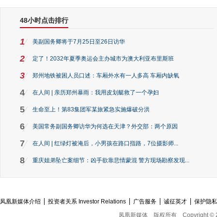
48小时点击排行
1
美副国务卿将于7月25日至26日访华
2
定了！2032年夏季奥运会主办城市为澳大利亚布里斯班
3
郑州地铁被困人员口述：车厢外水有一人多高 车厢内缺氧
4
在人间 | 亲历郑州暴雨：我用皮划艇救了一个孕妇
5
生命至上！第83集团军某旅紧急实施爆破分洪
6
美国常务副国务卿访华为何选在天津？外交部：两个原因
7
在人间 | 红绿灯被淹后，小男孩在路口指路，7位摄影师...
8
重庆姐弟坠亡案细节：凶手欲靠悲情蒙混 警方现场勘察发现...
凤凰新媒体介绍
投资者关系 Investor Relations
广告服务
诚征英才
保护隐
凤凰新媒体
版权所有
Copyright © 