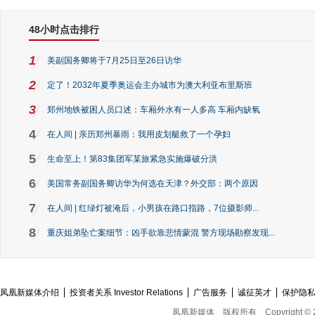
48小时点击排行
1
美副国务卿将于7月25日至26日访华
2
定了！2032年夏季奥运会主办城市为澳大利亚布里斯班
3
郑州地铁被困人员口述：车厢外水有一人多高 车厢内缺氧
4
在人间 | 亲历郑州暴雨：我用皮划艇救了一个孕妇
5
生命至上！第83集团军某旅紧急实施爆破分洪
6
美国常务副国务卿访华为何选在天津？外交部：两个原因
7
在人间 | 红绿灯被淹后，小男孩在路口指路，7位摄影师...
8
重庆姐弟坠亡案细节：凶手欲靠悲情蒙混 警方现场勘察发现...
凤凰新媒体介绍
投资者关系 Investor Relations
广告服务
诚征英才
保护隐
凤凰新媒体
版权所有
Copyright © 