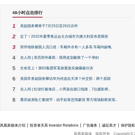
48小时点击排行
1
美副国务卿将于7月25日至26日访华
2
定了！2032年夏季奥运会主办城市为澳大利亚布里斯班
3
郑州地铁被困人员口述：车厢外水有一人多高 车厢内缺氧
4
在人间 | 亲历郑州暴雨：我用皮划艇救了一个孕妇
5
生命至上！第83集团军某旅紧急实施爆破分洪
6
美国常务副国务卿访华为何选在天津？外交部：两个原因
7
在人间 | 红绿灯被淹后，小男孩在路口指路，7位摄影师...
8
重庆姐弟坠亡案细节：凶手欲靠悲情蒙混 警方现场勘察发现...
凤凰新媒体介绍
投资者关系 Investor Relations
广告服务
诚征英才
保护隐
凤凰新媒体
版权所有
Copyright © 