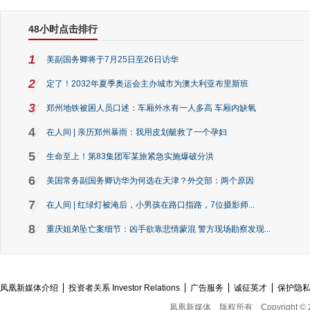
48小时点击排行
1
美副国务卿将于7月25日至26日访华
2
定了！2032年夏季奥运会主办城市为澳大利亚布里斯班
3
郑州地铁被困人员口述：车厢外水有一人多高 车厢内缺氧
4
在人间 | 亲历郑州暴雨：我用皮划艇救了一个孕妇
5
生命至上！第83集团军某旅紧急实施爆破分洪
6
美国常务副国务卿访华为何选在天津？外交部：两个原因
7
在人间 | 红绿灯被淹后，小男孩在路口指路，7位摄影师...
8
重庆姐弟坠亡案细节：凶手欲靠悲情蒙混 警方现场勘察发现...
凤凰新媒体介绍
投资者关系 Investor Relations
广告服务
诚征英才
保护隐
凤凰新媒体
版权所有
Copyright © 