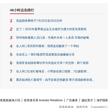
48小时点击排行
1
美副国务卿将于7月25日至26日访华
2
定了！2032年夏季奥运会主办城市为澳大利亚布里斯班
3
郑州地铁被困人员口述：车厢外水有一人多高 车厢内缺氧
4
在人间 | 亲历郑州暴雨：我用皮划艇救了一个孕妇
5
生命至上！第83集团军某旅紧急实施爆破分洪
6
美国常务副国务卿访华为何选在天津？外交部：两个原因
7
在人间 | 红绿灯被淹后，小男孩在路口指路，7位摄影师...
8
重庆姐弟坠亡案细节：凶手欲靠悲情蒙混 警方现场勘察发现...
凤凰新媒体介绍
投资者关系 Investor Relations
广告服务
诚征英才
保护隐
凤凰新媒体
版权所有
Copyright © 