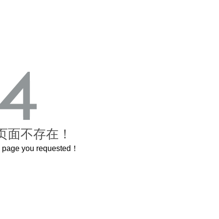
页面不存在！
he page you requested！
这个3.2米的长卷，还原了600岁的紫禁城