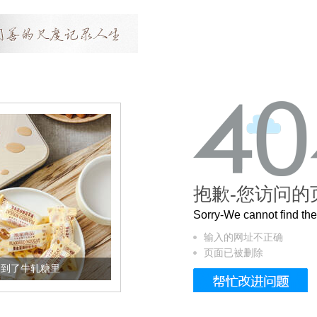
抱歉-您访问的
Sorry-We cannot find t
输入的网址不正确
页面已被删除
了牛轧糖里
被列入佛家七宝的它到底有多美？