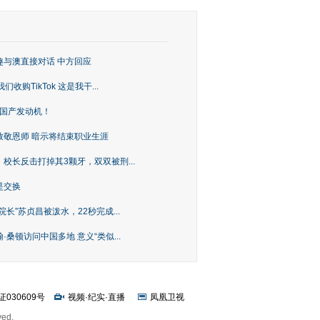
趣与澳直接对话 中方回应
购TikTok 这是我干...
上国产发动机！
致敬恩师 暗示将结束职业生涯
校长反击打掉其3颗牙，双双被刑...
是交换
长”苏贞昌被泼水，22秒完成...
桑顿访问中国多地 意义“类似...
证030609号
视频
·
纪实
·
直播
凤凰卫视
ved.