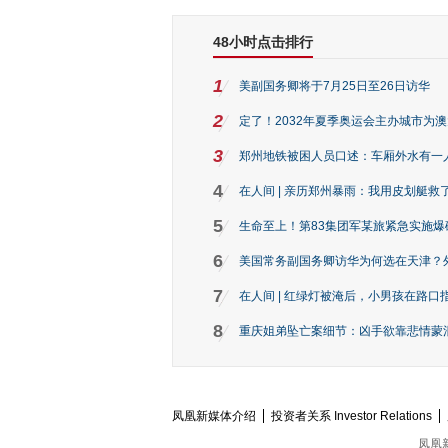
48小时点击排行
1
美副国务卿将于7月25日至26日访华
2
定了！2032年夏季奥运会主办城市为
3
郑州地铁被困人员口述：车厢外水有一
4
在人间 | 亲历郑州暴雨：我用皮划艇救
5
生命至上！第83集团军某旅紧急实施爆
6
美国常务副国务卿访华为何选在天津？
7
在人间 | 红绿灯被淹后，小男孩在路口指
8
重庆姐弟坠亡案细节：凶手欲靠悲情蒙混 
凤凰新媒体介绍
投资者关系 Investor Relations
凤凰