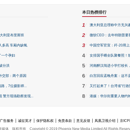
本日热榜排行
1
澳大利亚总理称中方无兴
2
澳大利亚布里斯班
微软CEO：去年特朗普要我们收
3
人多高 车厢内缺氧
中国空军官宣：歼-20用
4
了一个孕妇
女排国手晒全队聚餐照！
5
破分洪
河南醉汉闯进小学打校长，
6
外交部：两个原因
白宫回应孟晚舟案：这不
7
路，7位摄影师...
又打起来了！台湾省“行政院
8
警方现场勘察发现...
港媒：华尔街重要人物约翰·
广告服务
诚征英才
保护隐私权
免责条款
意见反馈
凤凰卫视介绍
京ICP
新媒体
版权所有
Copyright © 2019 Phoenix New Media Limited All Rights Reser