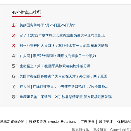
48小时点击排行
1
美副国务卿将于7月25日至26日访华
2
定了！2032年夏季奥运会主办城市为澳大利亚布里斯班
3
郑州地铁被困人员口述：车厢外水有一人多高 车厢内缺氧
4
在人间 | 亲历郑州暴雨：我用皮划艇救了一个孕妇
5
生命至上！第83集团军某旅紧急实施爆破分洪
6
美国常务副国务卿访华为何选在天津？外交部：两个原因
7
在人间 | 红绿灯被淹后，小男孩在路口指路，7位摄影师...
8
重庆姐弟坠亡案细节：凶手欲靠悲情蒙混 警方现场勘察发现...
凤凰新媒体介绍
投资者关系 Investor Relations
广告服务
诚征英才
保护隐
凤凰新媒体
版权所有
Copyright © 