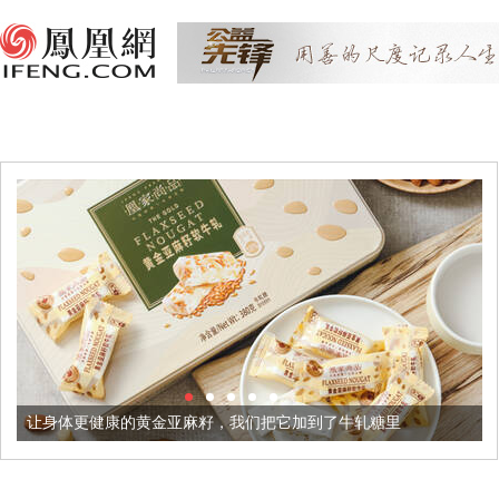
黄金亚麻籽，我们把它加到了牛轧糖里
被列入佛家七宝的它