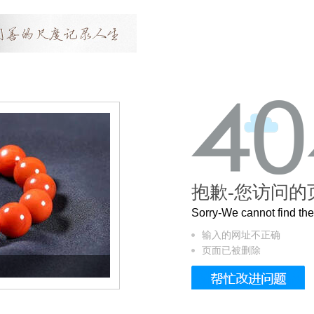
抱歉-您访问的
Sorry-We cannot find t
输入的网址不正确
页面已被删除
这个3.2米的长卷，还原了600岁的紫禁城