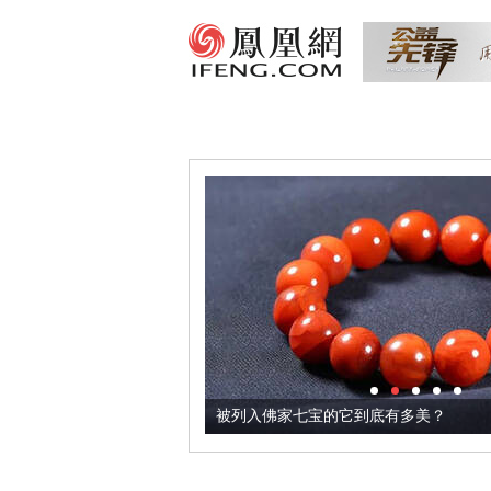
把它加到了牛轧糖里
被列入佛家七宝的它到底有多美？