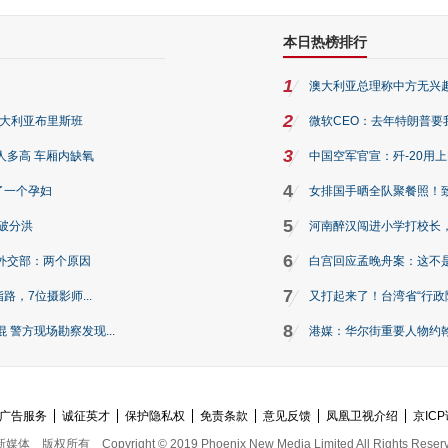
本日热榜排行
1
澳大利亚总理称中方无兴
2
澳大利亚布里斯班
微软CEO：去年特朗普要我们收
3
人多高 车厢内缺氧
中国空军官宣：歼-20用
4
了一个孕妇
女排国手晒全队聚餐照！
5
破分洪
河南醉汉闯进小学打校长，
6
外交部：两个原因
白宫回应孟晚舟案：这不
7
路，7位摄影师...
又打起来了！台湾省“行政院
8
警方现场勘察发现...
港媒：华尔街重要人物约翰·
广告服务
诚征英才
保护隐私权
免责条款
意见反馈
凤凰卫视介绍
京ICP
新媒体
版权所有
Copyright © 2019 Phoenix New Media Limited All Rights Reser