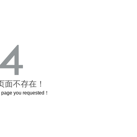
页面不存在！
he page you requested！
曲奇届的“爱马仕”把你的爱封在罐子里送给TA