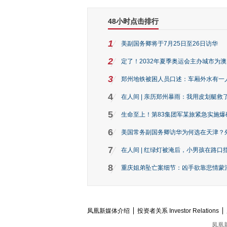
48小时点击排行
1
美副国务卿将于7月25日至26日访华
2
定了！2032年夏季奥运会主办城市为
3
郑州地铁被困人员口述：车厢外水有一
4
在人间 | 亲历郑州暴雨：我用皮划艇救
5
生命至上！第83集团军某旅紧急实施爆
6
美国常务副国务卿访华为何选在天津？
7
在人间 | 红绿灯被淹后，小男孩在路口指
8
重庆姐弟坠亡案细节：凶手欲靠悲情蒙混 
凤凰新媒体介绍
投资者关系 Investor Relations
凤凰