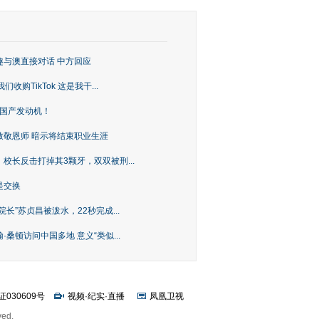
趣与澳直接对话 中方回应
购TikTok 这是我干...
上国产发动机！
致敬恩师 暗示将结束职业生涯
校长反击打掉其3颗牙，双双被刑...
是交换
长”苏贞昌被泼水，22秒完成...
桑顿访问中国多地 意义“类似...
证030609号
视频
·
纪实
·
直播
凤凰卫视
ved.