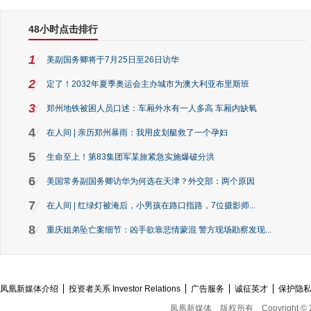
48小时点击排行
1
美副国务卿将于7月25日至26日访华
2
定了！2032年夏季奥运会主办城市为澳大利亚布里斯班
3
郑州地铁被困人员口述：车厢外水有一人多高 车厢内缺氧
4
在人间 | 亲历郑州暴雨：我用皮划艇救了一个孕妇
5
生命至上！第83集团军某旅紧急实施爆破分洪
6
美国常务副国务卿访华为何选在天津？外交部：两个原因
7
在人间 | 红绿灯被淹后，小男孩在路口指路，7位摄影师...
8
重庆姐弟坠亡案细节：凶手欲靠悲情蒙混 警方现场勘察发现...
凤凰新媒体介绍
投资者关系 Investor Relations
广告服务
诚征英才
保护隐
凤凰新媒体
版权所有
Copyright © 