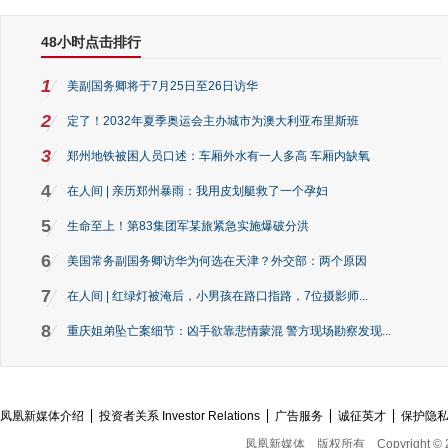
48小时点击排行
1
美副国务卿将于7月25日至26日访华
2
定了！2032年夏季奥运会主办城市为澳大利亚布里斯班
3
郑州地铁被困人员口述：车厢外水有一人多高 车厢内缺氧
4
在人间 | 亲历郑州暴雨：我用皮划艇救了一个孕妇
5
生命至上！第83集团军某旅紧急实施爆破分洪
6
美国常务副国务卿访华为何选在天津？外交部：两个原因
7
在人间 | 红绿灯被淹后，小男孩在路口指路，7位摄影师...
8
重庆姐弟坠亡案细节：凶手欲靠悲情蒙混 警方现场勘察发现...
凤凰新媒体介绍
投资者关系 Investor Relations
广告服务
诚征英才
保护隐
凤凰新媒体
版权所有
Copyright © 