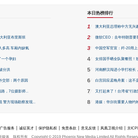
本日热榜排行
1
澳大利亚总理称中方无兴
2
澳大利亚布里斯班
微软CEO：去年特朗普要我们收
3
人多高 车厢内缺氧
中国空军官宣：歼-20用
4
了一个孕妇
女排国手晒全队聚餐照！
5
破分洪
河南醉汉闯进小学打校长，
6
外交部：两个原因
白宫回应孟晚舟案：这不
7
路，7位摄影师...
又打起来了！台湾省“行政院
8
警方现场勘察发现...
港媒：华尔街重要人物约翰·
广告服务
诚征英才
保护隐私权
免责条款
意见反馈
凤凰卫视介绍
京ICP
新媒体
版权所有
Copyright © 2019 Phoenix New Media Limited All Rights Reser