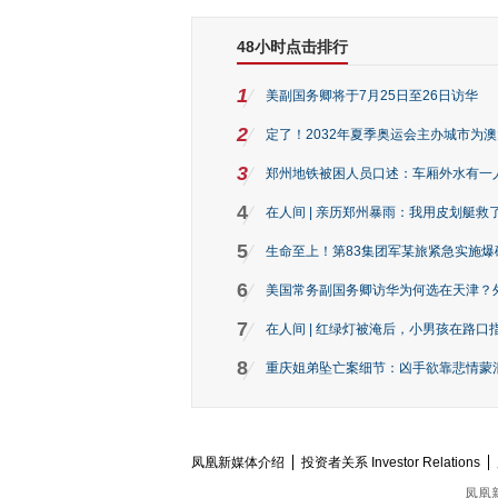
48小时点击排行
1
美副国务卿将于7月25日至26日访华
2
定了！2032年夏季奥运会主办城市为
3
郑州地铁被困人员口述：车厢外水有一
4
在人间 | 亲历郑州暴雨：我用皮划艇救
5
生命至上！第83集团军某旅紧急实施爆
6
美国常务副国务卿访华为何选在天津？
7
在人间 | 红绿灯被淹后，小男孩在路口指
8
重庆姐弟坠亡案细节：凶手欲靠悲情蒙混 
凤凰新媒体介绍
投资者关系 Investor Relations
凤凰