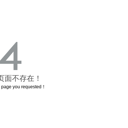
页面不存在！
he page you requested！
这个3.2米的长卷，还原了600岁的紫禁城