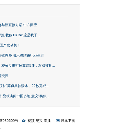
趣与澳直接对话 中方回应
购TikTok 这是我干...
上国产发动机！
致敬恩师 暗示将结束职业生涯
校长反击打掉其3颗牙，双双被刑...
是交换
长”苏贞昌被泼水，22秒完成...
桑顿访问中国多地 意义“类似...
证030609号
视频
·
纪实
·
直播
凤凰卫视
ved.