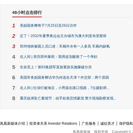
48小时点击排行
1
美副国务卿将于7月25日至26日访华
2
定了！2032年夏季奥运会主办城市为澳大利亚布里斯班
3
郑州地铁被困人员口述：车厢外水有一人多高 车厢内缺氧
4
在人间 | 亲历郑州暴雨：我用皮划艇救了一个孕妇
5
生命至上！第83集团军某旅紧急实施爆破分洪
6
美国常务副国务卿访华为何选在天津？外交部：两个原因
7
在人间 | 红绿灯被淹后，小男孩在路口指路，7位摄影师...
8
重庆姐弟坠亡案细节：凶手欲靠悲情蒙混 警方现场勘察发现...
凤凰新媒体介绍
投资者关系 Investor Relations
广告服务
诚征英才
保护隐
凤凰新媒体
版权所有
Copyright © 