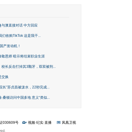
趣与澳直接对话 中方回应
购TikTok 这是我干...
上国产发动机！
致敬恩师 暗示将结束职业生涯
校长反击打掉其3颗牙，双双被刑...
是交换
长”苏贞昌被泼水，22秒完成...
桑顿访问中国多地 意义“类似...
证030609号
视频
·
纪实
·
直播
凤凰卫视
ved.