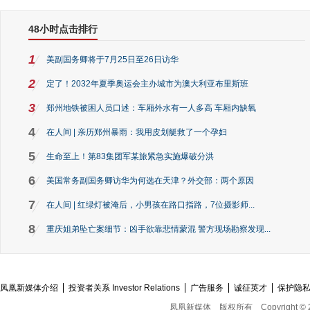
48小时点击排行
1
美副国务卿将于7月25日至26日访华
2
定了！2032年夏季奥运会主办城市为澳大利亚布里斯班
3
郑州地铁被困人员口述：车厢外水有一人多高 车厢内缺氧
4
在人间 | 亲历郑州暴雨：我用皮划艇救了一个孕妇
5
生命至上！第83集团军某旅紧急实施爆破分洪
6
美国常务副国务卿访华为何选在天津？外交部：两个原因
7
在人间 | 红绿灯被淹后，小男孩在路口指路，7位摄影师...
8
重庆姐弟坠亡案细节：凶手欲靠悲情蒙混 警方现场勘察发现...
凤凰新媒体介绍
投资者关系 Investor Relations
广告服务
诚征英才
保护隐
凤凰新媒体
版权所有
Copyright © 