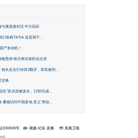
趣与澳直接对话 中方回应
购TikTok 这是我干...
上国产发动机！
致敬恩师 暗示将结束职业生涯
校长反击打掉其3颗牙，双双被刑...
是交换
长”苏贞昌被泼水，22秒完成...
桑顿访问中国多地 意义“类似...
证030609号
视频
·
纪实
·
直播
凤凰卫视
ved.