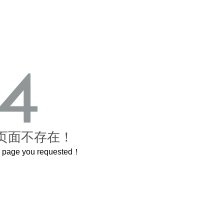
页面不存在！
he page you requested！
2米的长卷，还原了600岁的紫禁城
曲奇届的“爱