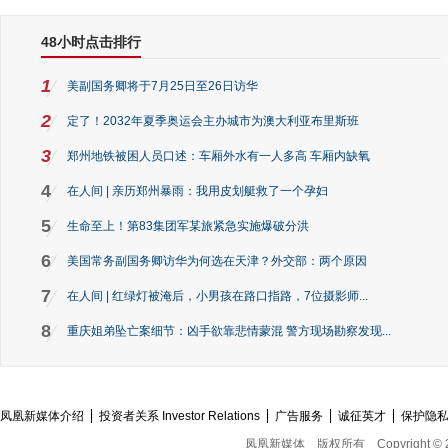
48小时点击排行
1
美副国务卿将于7月25日至26日访华
2
定了！2032年夏季奥运会主办城市为澳大利亚布里斯班
3
郑州地铁被困人员口述：车厢外水有一人多高 车厢内缺氧
4
在人间 | 亲历郑州暴雨：我用皮划艇救了一个孕妇
5
生命至上！第83集团军某旅紧急实施爆破分洪
6
美国常务副国务卿访华为何选在天津？外交部：两个原因
7
在人间 | 红绿灯被淹后，小男孩在路口指路，7位摄影师...
8
重庆姐弟坠亡案细节：凶手欲靠悲情蒙混 警方现场勘察发现...
凤凰新媒体介绍
投资者关系 Investor Relations
广告服务
诚征英才
保护隐
凤凰新媒体
版权所有
Copyright © 