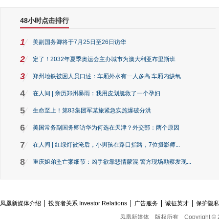
48小时点击排行
1
美副国务卿将于7月25日至26日访华
2
定了！2032年夏季奥运会主办城市为澳大利亚布里斯班
3
郑州地铁被困人员口述：车厢外水有一人多高 车厢内缺氧
4
在人间 | 亲历郑州暴雨：我用皮划艇救了一个孕妇
5
生命至上！第83集团军某旅紧急实施爆破分洪
6
美国常务副国务卿访华为何选在天津？外交部：两个原因
7
在人间 | 红绿灯被淹后，小男孩在路口指路，7位摄影师...
8
重庆姐弟坠亡案细节：凶手欲靠悲情蒙混 警方现场勘察发现...
凤凰新媒体介绍
投资者关系 Investor Relations
广告服务
诚征英才
保护隐
凤凰新媒体
版权所有
Copyright © 