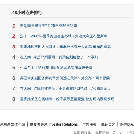
48小时点击排行
1
美副国务卿将于7月25日至26日访华
2
定了！2032年夏季奥运会主办城市为澳大利亚布里斯班
3
郑州地铁被困人员口述：车厢外水有一人多高 车厢内缺氧
4
在人间 | 亲历郑州暴雨：我用皮划艇救了一个孕妇
5
生命至上！第83集团军某旅紧急实施爆破分洪
6
美国常务副国务卿访华为何选在天津？外交部：两个原因
7
在人间 | 红绿灯被淹后，小男孩在路口指路，7位摄影师...
8
重庆姐弟坠亡案细节：凶手欲靠悲情蒙混 警方现场勘察发现...
凤凰新媒体介绍
投资者关系 Investor Relations
广告服务
诚征英才
保护隐
凤凰新媒体
版权所有
Copyright © 