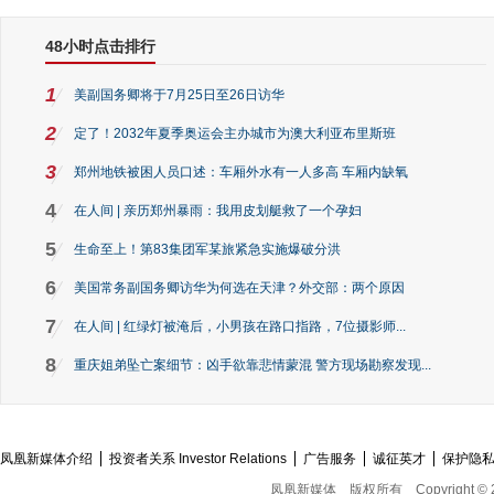
48小时点击排行
1
美副国务卿将于7月25日至26日访华
2
定了！2032年夏季奥运会主办城市为澳大利亚布里斯班
3
郑州地铁被困人员口述：车厢外水有一人多高 车厢内缺氧
4
在人间 | 亲历郑州暴雨：我用皮划艇救了一个孕妇
5
生命至上！第83集团军某旅紧急实施爆破分洪
6
美国常务副国务卿访华为何选在天津？外交部：两个原因
7
在人间 | 红绿灯被淹后，小男孩在路口指路，7位摄影师...
8
重庆姐弟坠亡案细节：凶手欲靠悲情蒙混 警方现场勘察发现...
凤凰新媒体介绍
投资者关系 Investor Relations
广告服务
诚征英才
保护隐
凤凰新媒体
版权所有
Copyright © 