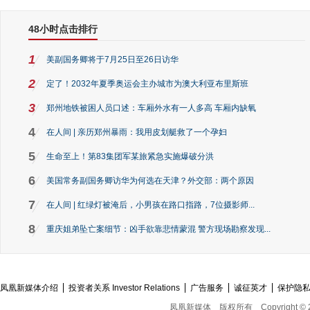
48小时点击排行
1
美副国务卿将于7月25日至26日访华
2
定了！2032年夏季奥运会主办城市为澳大利亚布里斯班
3
郑州地铁被困人员口述：车厢外水有一人多高 车厢内缺氧
4
在人间 | 亲历郑州暴雨：我用皮划艇救了一个孕妇
5
生命至上！第83集团军某旅紧急实施爆破分洪
6
美国常务副国务卿访华为何选在天津？外交部：两个原因
7
在人间 | 红绿灯被淹后，小男孩在路口指路，7位摄影师...
8
重庆姐弟坠亡案细节：凶手欲靠悲情蒙混 警方现场勘察发现...
凤凰新媒体介绍
投资者关系 Investor Relations
广告服务
诚征英才
保护隐
凤凰新媒体
版权所有
Copyright © 