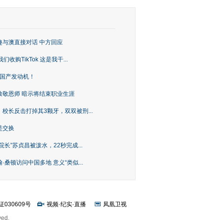
趣与澳直接对话 中方回应
购TikTok 这是我干...
上国产发动机！
致敬恩师 暗示将结束职业生涯
校长反击打掉其3颗牙，双双被刑...
是交换
长”苏贞昌被泼水，22秒完成...
桑顿访问中国多地 意义“类似...
证030609号
视频
·
纪实
·
直播
凤凰卫视
ved.