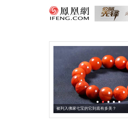
把它加到了牛轧糖里
被列入佛家七宝的它到底有多美？