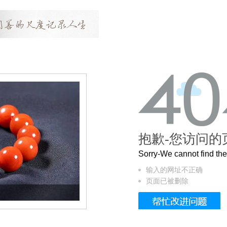
抱歉-您访问的
Sorry-We cannot find t
输入的网址不正确
页面已被删除
这个3.2米的长卷，还原了600岁的紫禁城