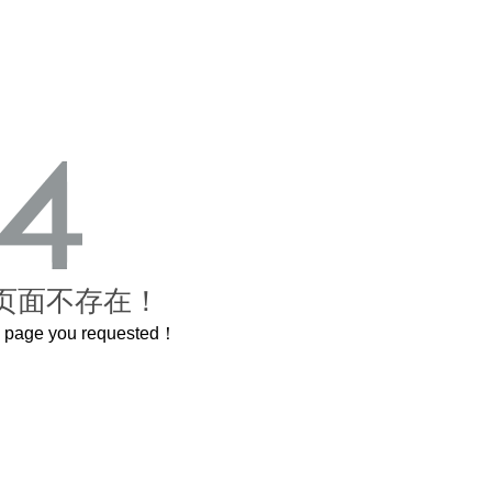
页面不存在！
he page you requested！
曲奇届的“爱马仕”把你的爱封在罐子里送给TA