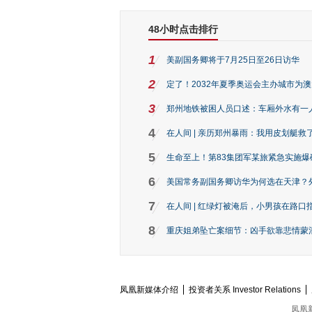
48小时点击排行
1
美副国务卿将于7月25日至26日访华
2
定了！2032年夏季奥运会主办城市为
3
郑州地铁被困人员口述：车厢外水有一
4
在人间 | 亲历郑州暴雨：我用皮划艇救
5
生命至上！第83集团军某旅紧急实施爆
6
美国常务副国务卿访华为何选在天津？
7
在人间 | 红绿灯被淹后，小男孩在路口指
8
重庆姐弟坠亡案细节：凶手欲靠悲情蒙混 
凤凰新媒体介绍
投资者关系 Investor Relations
凤凰