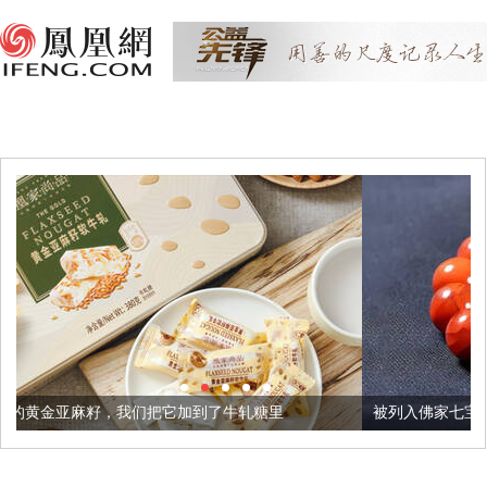
把它加到了牛轧糖里
被列入佛家七宝的它到底有多美？