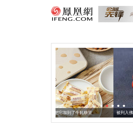
金亚麻籽，我们把它加到了牛轧糖里
被列入佛家七宝的它到