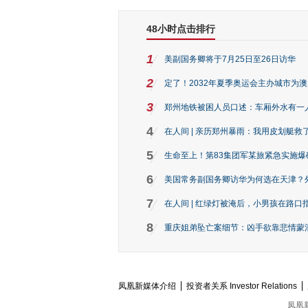
48小时点击排行
1
美副国务卿将于7月25日至26日访华
2
定了！2032年夏季奥运会主办城市为
3
郑州地铁被困人员口述：车厢外水有一
4
在人间 | 亲历郑州暴雨：我用皮划艇救
5
生命至上！第83集团军某旅紧急实施爆
6
美国常务副国务卿访华为何选在天津？
7
在人间 | 红绿灯被淹后，小男孩在路口指
8
重庆姐弟坠亡案细节：凶手欲靠悲情蒙混 
凤凰新媒体介绍
投资者关系 Investor Relations
凤凰