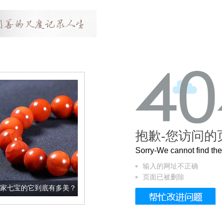
抱歉-您访问的
Sorry-We cannot find t
输入的网址不正确
页面已被删除
底有多美？
这个3.2米的长卷，还原了60