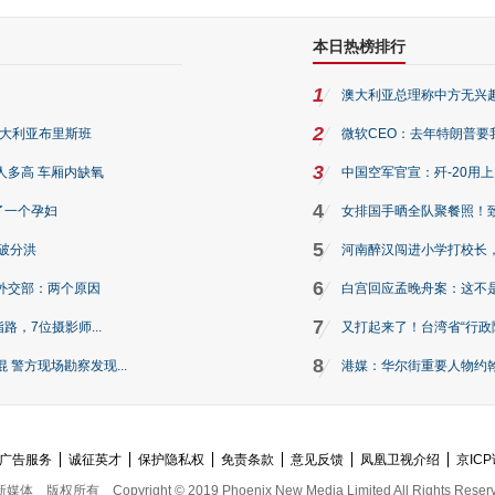
本日热榜排行
1
澳大利亚总理称中方无兴
2
澳大利亚布里斯班
微软CEO：去年特朗普要我们收
3
人多高 车厢内缺氧
中国空军官宣：歼-20用
4
了一个孕妇
女排国手晒全队聚餐照！
5
破分洪
河南醉汉闯进小学打校长，
6
外交部：两个原因
白宫回应孟晚舟案：这不
7
路，7位摄影师...
又打起来了！台湾省“行政院
8
警方现场勘察发现...
港媒：华尔街重要人物约翰·
广告服务
诚征英才
保护隐私权
免责条款
意见反馈
凤凰卫视介绍
京ICP
新媒体
版权所有
Copyright © 2019 Phoenix New Media Limited All Rights Reser