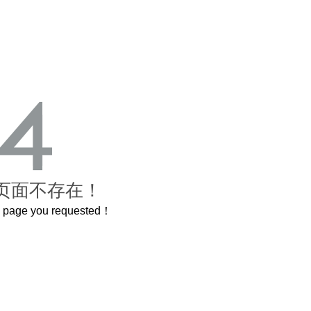
页面不存在！
he page you requested！
0岁的紫禁城
曲奇届的“爱马仕”把你的爱封在罐