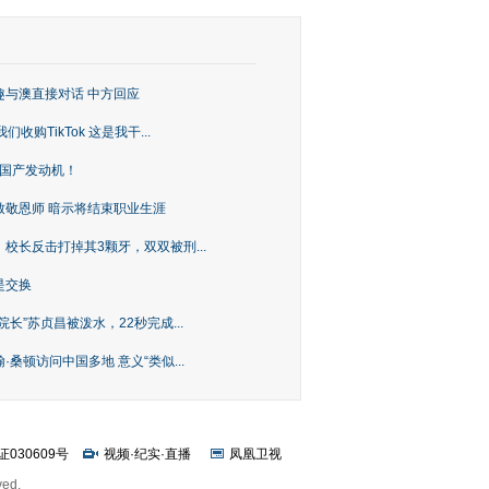
趣与澳直接对话 中方回应
购TikTok 这是我干...
上国产发动机！
致敬恩师 暗示将结束职业生涯
校长反击打掉其3颗牙，双双被刑...
是交换
长”苏贞昌被泼水，22秒完成...
桑顿访问中国多地 意义“类似...
证030609号
视频
·
纪实
·
直播
凤凰卫视
ved.