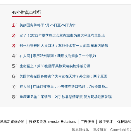
48小时点击排行
1
美副国务卿将于7月25日至26日访华
2
定了！2032年夏季奥运会主办城市为澳大利亚布里斯班
3
郑州地铁被困人员口述：车厢外水有一人多高 车厢内缺氧
4
在人间 | 亲历郑州暴雨：我用皮划艇救了一个孕妇
5
生命至上！第83集团军某旅紧急实施爆破分洪
6
美国常务副国务卿访华为何选在天津？外交部：两个原因
7
在人间 | 红绿灯被淹后，小男孩在路口指路，7位摄影师...
8
重庆姐弟坠亡案细节：凶手欲靠悲情蒙混 警方现场勘察发现...
凤凰新媒体介绍
投资者关系 Investor Relations
广告服务
诚征英才
保护隐
凤凰新媒体
版权所有
Copyright © 