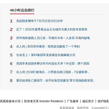
48小时点击排行
1
美副国务卿将于7月25日至26日访华
2
定了！2032年夏季奥运会主办城市为澳大利亚布里斯班
3
郑州地铁被困人员口述：车厢外水有一人多高 车厢内缺氧
4
在人间 | 亲历郑州暴雨：我用皮划艇救了一个孕妇
5
生命至上！第83集团军某旅紧急实施爆破分洪
6
美国常务副国务卿访华为何选在天津？外交部：两个原因
7
在人间 | 红绿灯被淹后，小男孩在路口指路，7位摄影师...
8
重庆姐弟坠亡案细节：凶手欲靠悲情蒙混 警方现场勘察发现...
凤凰新媒体介绍
投资者关系 Investor Relations
广告服务
诚征英才
保护隐
凤凰新媒体
版权所有
Copyright © 