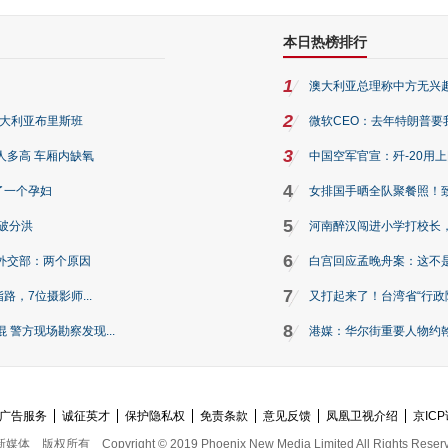
本日热榜排行
1
澳大利亚总理称中方无兴
2
澳大利亚布里斯班
微软CEO：去年特朗普要我们收
3
人多高 车厢内缺氧
中国空军官宣：歼-20用
4
了一个孕妇
女排国手晒全队聚餐照！
5
破分洪
河南醉汉闯进小学打校长，
6
外交部：两个原因
白宫回应孟晚舟案：这不
7
路，7位摄影师...
又打起来了！台湾省“行政院
8
警方现场勘察发现...
港媒：华尔街重要人物约翰·
广告服务
诚征英才
保护隐私权
免责条款
意见反馈
凤凰卫视介绍
京ICP
新媒体
版权所有
Copyright © 2019 Phoenix New Media Limited All Rights Reser