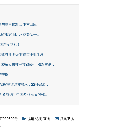
趣与澳直接对话 中方回应
购TikTok 这是我干...
上国产发动机！
致敬恩师 暗示将结束职业生涯
校长反击打掉其3颗牙，双双被刑...
是交换
长”苏贞昌被泼水，22秒完成...
桑顿访问中国多地 意义“类似...
证030609号
视频
·
纪实
·
直播
凤凰卫视
ved.