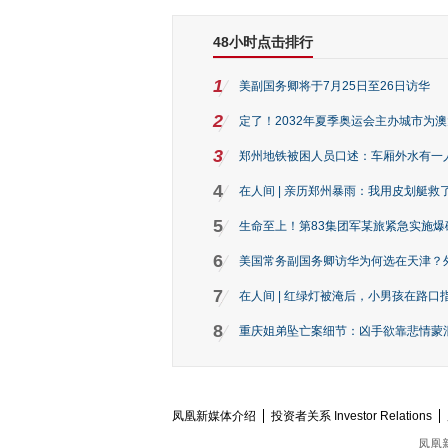
48小时点击排行
1
美副国务卿将于7月25日至26日访华
2
定了！2032年夏季奥运会主办城市为
3
郑州地铁被困人员口述：车厢外水有一
4
在人间 | 亲历郑州暴雨：我用皮划艇救
5
生命至上！第83集团军某旅紧急实施爆
6
美国常务副国务卿访华为何选在天津？
7
在人间 | 红绿灯被淹后，小男孩在路口指
8
重庆姐弟坠亡案细节：凶手欲靠悲情蒙混 
凤凰新媒体介绍
投资者关系 Investor Relations
凤凰