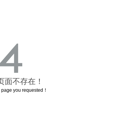
页面不存在！
he page you requested！
这个3.2米的长卷，还原了600岁的紫禁城