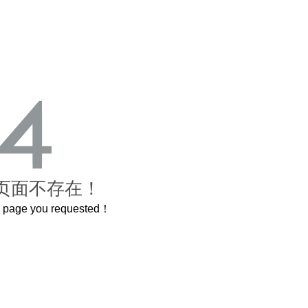
页面不存在！
he page you requested！
这个3.2米的长卷，还原了600岁的紫禁城