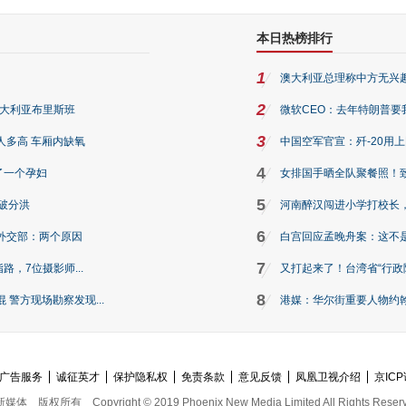
本日热榜排行
1
澳大利亚总理称中方无兴
2
澳大利亚布里斯班
微软CEO：去年特朗普要我们收
3
人多高 车厢内缺氧
中国空军官宣：歼-20用
4
了一个孕妇
女排国手晒全队聚餐照！
5
破分洪
河南醉汉闯进小学打校长，
6
外交部：两个原因
白宫回应孟晚舟案：这不
7
路，7位摄影师...
又打起来了！台湾省“行政院
8
警方现场勘察发现...
港媒：华尔街重要人物约翰·
广告服务
诚征英才
保护隐私权
免责条款
意见反馈
凤凰卫视介绍
京ICP
新媒体
版权所有
Copyright © 2019 Phoenix New Media Limited All Rights Reser