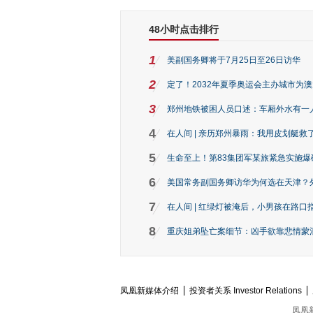
48小时点击排行
1
美副国务卿将于7月25日至26日访华
2
定了！2032年夏季奥运会主办城市为
3
郑州地铁被困人员口述：车厢外水有一
4
在人间 | 亲历郑州暴雨：我用皮划艇救
5
生命至上！第83集团军某旅紧急实施爆
6
美国常务副国务卿访华为何选在天津？
7
在人间 | 红绿灯被淹后，小男孩在路口指
8
重庆姐弟坠亡案细节：凶手欲靠悲情蒙混 
凤凰新媒体介绍
投资者关系 Investor Relations
凤凰