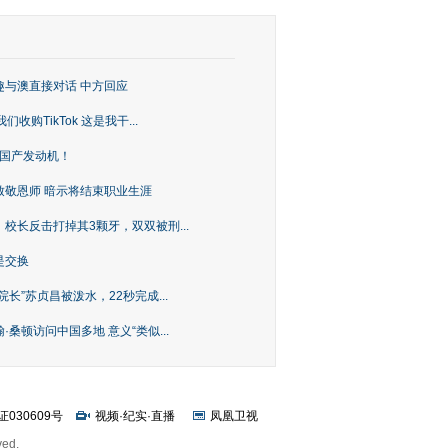
趣与澳直接对话 中方回应
购TikTok 这是我干...
上国产发动机！
致敬恩师 暗示将结束职业生涯
校长反击打掉其3颗牙，双双被刑...
是交换
长”苏贞昌被泼水，22秒完成...
桑顿访问中国多地 意义“类似...
证030609号
视频
·
纪实
·
直播
凤凰卫视
ved.