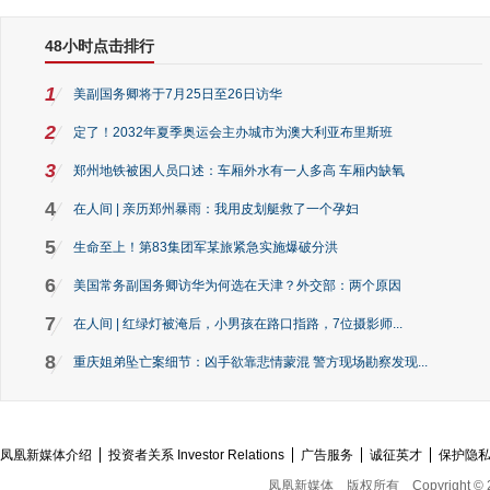
48小时点击排行
1
美副国务卿将于7月25日至26日访华
2
定了！2032年夏季奥运会主办城市为澳大利亚布里斯班
3
郑州地铁被困人员口述：车厢外水有一人多高 车厢内缺氧
4
在人间 | 亲历郑州暴雨：我用皮划艇救了一个孕妇
5
生命至上！第83集团军某旅紧急实施爆破分洪
6
美国常务副国务卿访华为何选在天津？外交部：两个原因
7
在人间 | 红绿灯被淹后，小男孩在路口指路，7位摄影师...
8
重庆姐弟坠亡案细节：凶手欲靠悲情蒙混 警方现场勘察发现...
凤凰新媒体介绍
投资者关系 Investor Relations
广告服务
诚征英才
保护隐
凤凰新媒体
版权所有
Copyright © 