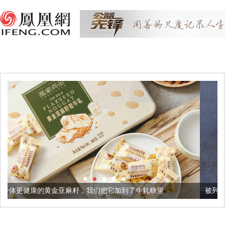
麻籽，我们把它加到了牛轧糖里
被列入佛家七宝的它到底有