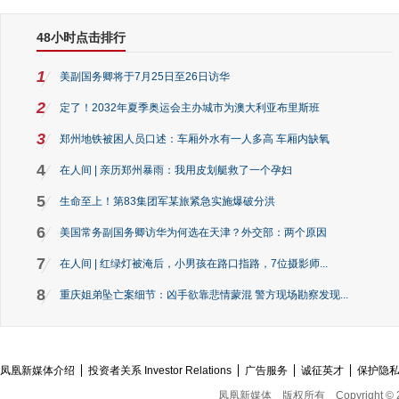
48小时点击排行
1
美副国务卿将于7月25日至26日访华
2
定了！2032年夏季奥运会主办城市为澳大利亚布里斯班
3
郑州地铁被困人员口述：车厢外水有一人多高 车厢内缺氧
4
在人间 | 亲历郑州暴雨：我用皮划艇救了一个孕妇
5
生命至上！第83集团军某旅紧急实施爆破分洪
6
美国常务副国务卿访华为何选在天津？外交部：两个原因
7
在人间 | 红绿灯被淹后，小男孩在路口指路，7位摄影师...
8
重庆姐弟坠亡案细节：凶手欲靠悲情蒙混 警方现场勘察发现...
凤凰新媒体介绍
投资者关系 Investor Relations
广告服务
诚征英才
保护隐
凤凰新媒体
版权所有
Copyright © 