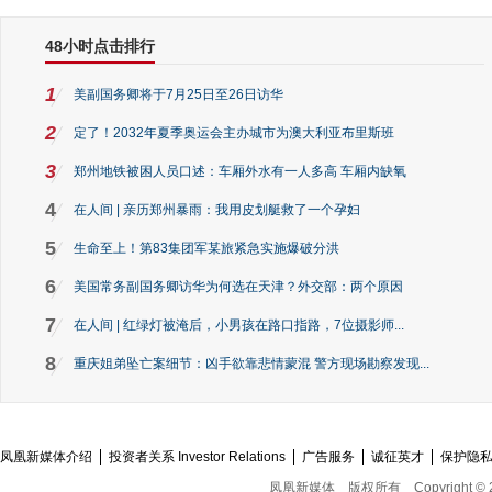
48小时点击排行
1
美副国务卿将于7月25日至26日访华
2
定了！2032年夏季奥运会主办城市为澳大利亚布里斯班
3
郑州地铁被困人员口述：车厢外水有一人多高 车厢内缺氧
4
在人间 | 亲历郑州暴雨：我用皮划艇救了一个孕妇
5
生命至上！第83集团军某旅紧急实施爆破分洪
6
美国常务副国务卿访华为何选在天津？外交部：两个原因
7
在人间 | 红绿灯被淹后，小男孩在路口指路，7位摄影师...
8
重庆姐弟坠亡案细节：凶手欲靠悲情蒙混 警方现场勘察发现...
凤凰新媒体介绍
投资者关系 Investor Relations
广告服务
诚征英才
保护隐
凤凰新媒体
版权所有
Copyright © 