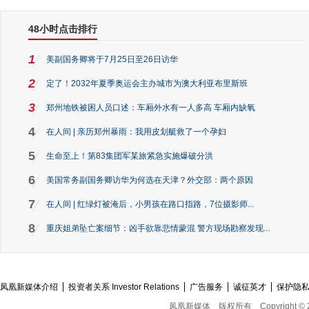
48小时点击排行
1
美副国务卿将于7月25日至26日访华
2
定了！2032年夏季奥运会主办城市为澳大利亚布里斯班
3
郑州地铁被困人员口述：车厢外水有一人多高 车厢内缺氧
4
在人间 | 亲历郑州暴雨：我用皮划艇救了一个孕妇
5
生命至上！第83集团军某旅紧急实施爆破分洪
6
美国常务副国务卿访华为何选在天津？外交部：两个原因
7
在人间 | 红绿灯被淹后，小男孩在路口指路，7位摄影师...
8
重庆姐弟坠亡案细节：凶手欲靠悲情蒙混 警方现场勘察发现...
凤凰新媒体介绍
投资者关系 Investor Relations
广告服务
诚征英才
保护隐
凤凰新媒体
版权所有
Copyright © 