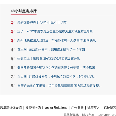
48小时点击排行
1
美副国务卿将于7月25日至26日访华
2
定了！2032年夏季奥运会主办城市为澳大利亚布里斯班
3
郑州地铁被困人员口述：车厢外水有一人多高 车厢内缺氧
4
在人间 | 亲历郑州暴雨：我用皮划艇救了一个孕妇
5
生命至上！第83集团军某旅紧急实施爆破分洪
6
美国常务副国务卿访华为何选在天津？外交部：两个原因
7
在人间 | 红绿灯被淹后，小男孩在路口指路，7位摄影师...
8
重庆姐弟坠亡案细节：凶手欲靠悲情蒙混 警方现场勘察发现...
凤凰新媒体介绍
投资者关系 Investor Relations
广告服务
诚征英才
保护隐
凤凰新媒体
版权所有
Copyright © 