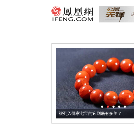
把它加到了牛轧糖里
被列入佛家七宝的它到底有多美？