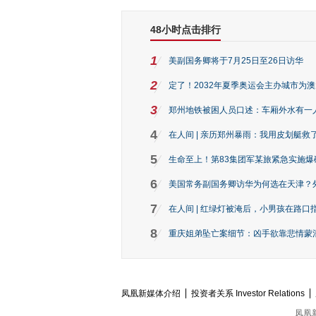
48小时点击排行
1
美副国务卿将于7月25日至26日访华
2
定了！2032年夏季奥运会主办城市为
3
郑州地铁被困人员口述：车厢外水有一
4
在人间 | 亲历郑州暴雨：我用皮划艇救
5
生命至上！第83集团军某旅紧急实施爆
6
美国常务副国务卿访华为何选在天津？
7
在人间 | 红绿灯被淹后，小男孩在路口指
8
重庆姐弟坠亡案细节：凶手欲靠悲情蒙混 
凤凰新媒体介绍
投资者关系 Investor Relations
凤凰