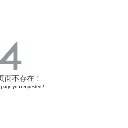
页面不存在！
he page you requested！
曲奇届的“爱马仕”把你的爱封在罐子里送给TA