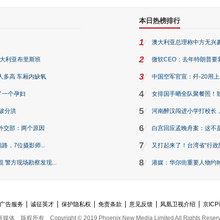
本日热榜排行
1
澳大利亚总理称中方无兴
2
澳大利亚布里斯班
微软CEO：去年特朗普要我们收
3
人多高 车厢内缺氧
中国空军官宣：歼-20用
4
了一个孕妇
女排国手晒全队聚餐照！
5
破分洪
河南醉汉闯进小学打校长，
6
外交部：两个原因
白宫回应孟晚舟案：这不
7
路，7位摄影师...
又打起来了！台湾省“行政院
8
警方现场勘察发现...
港媒：华尔街重要人物约翰·
广告服务
诚征英才
保护隐私权
免责条款
意见反馈
凤凰卫视介绍
京ICP
新媒体
版权所有
Copyright © 2019 Phoenix New Media Limited All Rights Reser