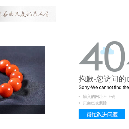
抱歉-您访问的
Sorry-We cannot find t
输入的网址不正确
页面已被删除
这个3.2米的长卷，还原了600岁的紫禁城