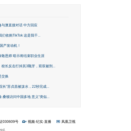
趣与澳直接对话 中方回应
购TikTok 这是我干...
上国产发动机！
致敬恩师 暗示将结束职业生涯
校长反击打掉其3颗牙，双双被刑...
是交换
长”苏贞昌被泼水，22秒完成...
桑顿访问中国多地 意义“类似...
证030609号
视频
·
纪实
·
直播
凤凰卫视
ved.