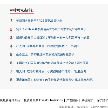
48小时点击排行
1
美副国务卿将于7月25日至26日访华
2
定了！2032年夏季奥运会主办城市为澳大利亚布里斯班
3
郑州地铁被困人员口述：车厢外水有一人多高 车厢内缺氧
4
在人间 | 亲历郑州暴雨：我用皮划艇救了一个孕妇
5
生命至上！第83集团军某旅紧急实施爆破分洪
6
美国常务副国务卿访华为何选在天津？外交部：两个原因
7
在人间 | 红绿灯被淹后，小男孩在路口指路，7位摄影师...
8
重庆姐弟坠亡案细节：凶手欲靠悲情蒙混 警方现场勘察发现...
凤凰新媒体介绍
投资者关系 Investor Relations
广告服务
诚征英才
保护隐
凤凰新媒体
版权所有
Copyright © 