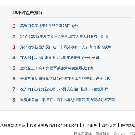
48小时点击排行
1
美副国务卿将于7月25日至26日访华
2
定了！2032年夏季奥运会主办城市为澳大利亚布里斯班
3
郑州地铁被困人员口述：车厢外水有一人多高 车厢内缺氧
4
在人间 | 亲历郑州暴雨：我用皮划艇救了一个孕妇
5
生命至上！第83集团军某旅紧急实施爆破分洪
6
美国常务副国务卿访华为何选在天津？外交部：两个原因
7
在人间 | 红绿灯被淹后，小男孩在路口指路，7位摄影师...
8
重庆姐弟坠亡案细节：凶手欲靠悲情蒙混 警方现场勘察发现...
凤凰新媒体介绍
投资者关系 Investor Relations
广告服务
诚征英才
保护隐
凤凰新媒体
版权所有
Copyright © 