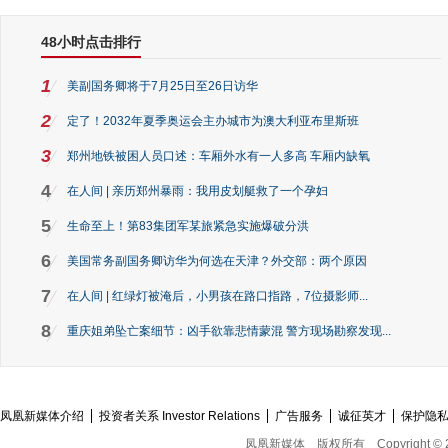
48小时点击排行
1
美副国务卿将于7月25日至26日访华
2
定了！2032年夏季奥运会主办城市为澳大利亚布里斯班
3
郑州地铁被困人员口述：车厢外水有一人多高 车厢内缺氧
4
在人间 | 亲历郑州暴雨：我用皮划艇救了一个孕妇
5
生命至上！第83集团军某旅紧急实施爆破分洪
6
美国常务副国务卿访华为何选在天津？外交部：两个原因
7
在人间 | 红绿灯被淹后，小男孩在路口指路，7位摄影师...
8
重庆姐弟坠亡案细节：凶手欲靠悲情蒙混 警方现场勘察发现...
凤凰新媒体介绍
投资者关系 Investor Relations
广告服务
诚征英才
保护隐
凤凰新媒体
版权所有
Copyright © 