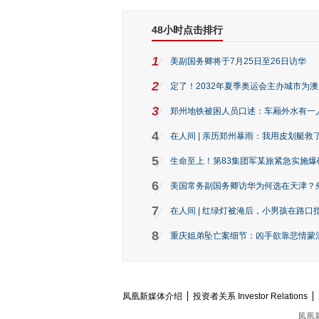
48小时点击排行
1
美副国务卿将于7月25日至26日访华
2
定了！2032年夏季奥运会主办城市为
3
郑州地铁被困人员口述：车厢外水有一
4
在人间 | 亲历郑州暴雨：我用皮划艇救
5
生命至上！第83集团军某旅紧急实施爆
6
美国常务副国务卿访华为何选在天津？
7
在人间 | 红绿灯被淹后，小男孩在路口指
8
重庆姐弟坠亡案细节：凶手欲靠悲情蒙混 
凤凰新媒体介绍
投资者关系 Investor Relations
凤凰