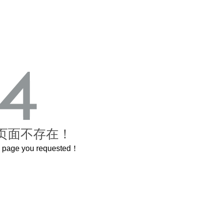
页面不存在！
he page you requested！
A
喝茅台专用，茅台文化研究会打造出超意境酒器