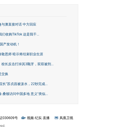
趣与澳直接对话 中方回应
购TikTok 这是我干...
上国产发动机！
致敬恩师 暗示将结束职业生涯
校长反击打掉其3颗牙，双双被刑...
是交换
长”苏贞昌被泼水，22秒完成...
桑顿访问中国多地 意义“类似...
证030609号
视频
·
纪实
·
直播
凤凰卫视
ved.