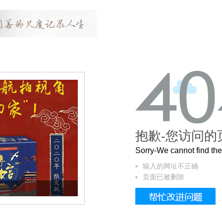
抱歉-您访问的
Sorry-We cannot find t
输入的网址不正确
页面已被删除
曲奇届的“爱马仕”把你的爱封在罐子里送给T