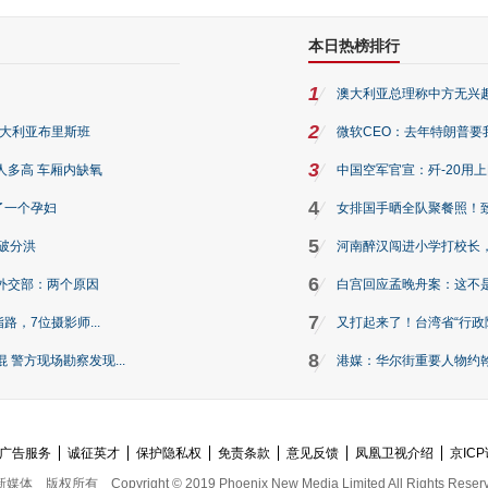
本日热榜排行
1
澳大利亚总理称中方无兴
2
澳大利亚布里斯班
微软CEO：去年特朗普要我们收
3
人多高 车厢内缺氧
中国空军官宣：歼-20用
4
了一个孕妇
女排国手晒全队聚餐照！
5
破分洪
河南醉汉闯进小学打校长，
6
外交部：两个原因
白宫回应孟晚舟案：这不
7
路，7位摄影师...
又打起来了！台湾省“行政院
8
警方现场勘察发现...
港媒：华尔街重要人物约翰·
广告服务
诚征英才
保护隐私权
免责条款
意见反馈
凤凰卫视介绍
京ICP
新媒体
版权所有
Copyright © 2019 Phoenix New Media Limited All Rights Reser