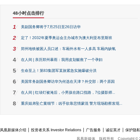
48小时点击排行
1
美副国务卿将于7月25日至26日访华
2
定了！2032年夏季奥运会主办城市为澳大利亚布里斯班
3
郑州地铁被困人员口述：车厢外水有一人多高 车厢内缺氧
4
在人间 | 亲历郑州暴雨：我用皮划艇救了一个孕妇
5
生命至上！第83集团军某旅紧急实施爆破分洪
6
美国常务副国务卿访华为何选在天津？外交部：两个原因
7
在人间 | 红绿灯被淹后，小男孩在路口指路，7位摄影师...
8
重庆姐弟坠亡案细节：凶手欲靠悲情蒙混 警方现场勘察发现...
凤凰新媒体介绍
投资者关系 Investor Relations
广告服务
诚征英才
保护隐
凤凰新媒体
版权所有
Copyright © 