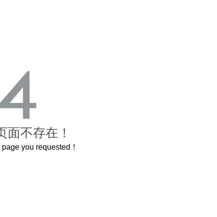
页面不存在！
he page you requested！
曲奇届的“爱马仕”把你的爱封在罐子里送给TA