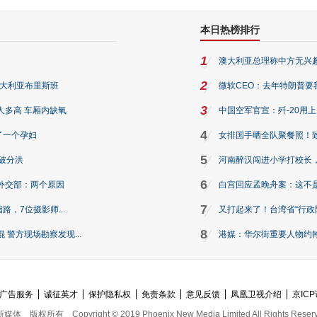
本日热榜排行
1
澳大利亚总理称中方无兴
2
澳大利亚布里斯班
微软CEO：去年特朗普要我们收
3
人多高 车厢内缺氧
中国空军官宣：歼-20用
4
了一个孕妇
女排国手晒全队聚餐照！
5
破分洪
河南醉汉闯进小学打校长，
6
外交部：两个原因
白宫回应孟晚舟案：这不
7
路，7位摄影师...
又打起来了！台湾省“行政院
8
警方现场勘察发现...
港媒：华尔街重要人物约翰·
广告服务
诚征英才
保护隐私权
免责条款
意见反馈
凤凰卫视介绍
京ICP
新媒体
版权所有
Copyright © 2019 Phoenix New Media Limited All Rights Reser