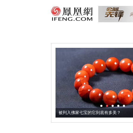
把它加到了牛轧糖里
被列入佛家七宝的它到底有多美？