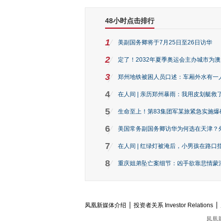
48小时点击排行
1
美副国务卿将于7月25日至26日访华
2
定了！2032年夏季奥运会主办城市为
3
郑州地铁被困人员口述：车厢外水有一
4
在人间 | 亲历郑州暴雨：我用皮划艇救
5
生命至上！第83集团军某旅紧急实施爆
6
美国常务副国务卿访华为何选在天津？
7
在人间 | 红绿灯被淹后，小男孩在路口指
8
重庆姐弟坠亡案细节：凶手欲靠悲情蒙混 
凤凰新媒体介绍
投资者关系 Investor Relations
凤凰