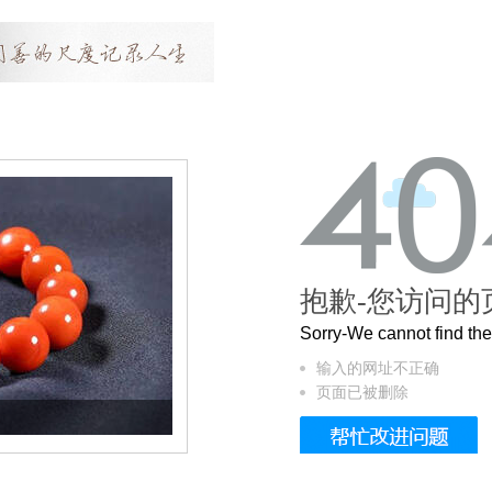
抱歉-您访问的
Sorry-We cannot find t
输入的网址不正确
页面已被删除
这个3.2米的长卷，还原了600岁的紫禁城