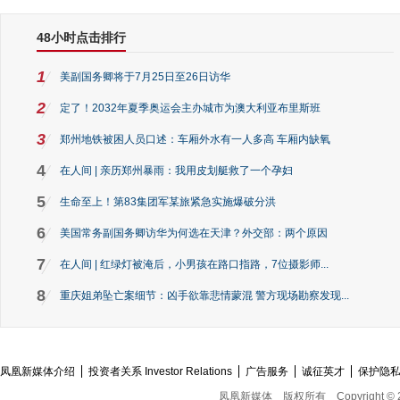
48小时点击排行
1
美副国务卿将于7月25日至26日访华
2
定了！2032年夏季奥运会主办城市为澳大利亚布里斯班
3
郑州地铁被困人员口述：车厢外水有一人多高 车厢内缺氧
4
在人间 | 亲历郑州暴雨：我用皮划艇救了一个孕妇
5
生命至上！第83集团军某旅紧急实施爆破分洪
6
美国常务副国务卿访华为何选在天津？外交部：两个原因
7
在人间 | 红绿灯被淹后，小男孩在路口指路，7位摄影师...
8
重庆姐弟坠亡案细节：凶手欲靠悲情蒙混 警方现场勘察发现...
凤凰新媒体介绍
投资者关系 Investor Relations
广告服务
诚征英才
保护隐
凤凰新媒体
版权所有
Copyright © 