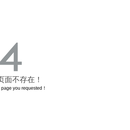
页面不存在！
he page you requested！
曲奇届的“爱马仕”把你的爱封在罐子里送给TA