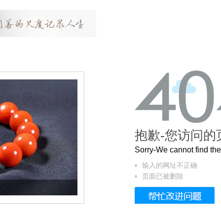
抱歉-您访问的
Sorry-We cannot find t
输入的网址不正确
页面已被删除
这个3.2米的长卷，还原了600岁的紫禁城