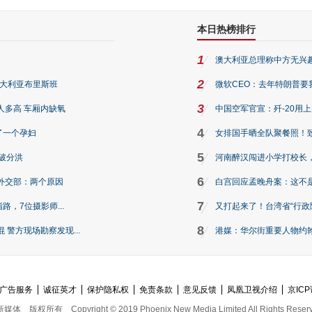
本日热榜排行
1
澳大利亚总理称中方无兴
2
澳大利亚布里斯班
微软CEO：去年特朗普要我们收
3
人多高 车厢内缺氧
中国空军官宣：歼-20用
4
了一个孕妇
女排国手晒全队聚餐照！
5
破分洪
河南醉汉闯进小学打校长，
6
外交部：两个原因
白宫回应孟晚舟案：这不
7
路，7位摄影师...
又打起来了！台湾省“行政院
8
警方现场勘察发现...
港媒：华尔街重要人物约翰·
广告服务
诚征英才
保护隐私权
免责条款
意见反馈
凤凰卫视介绍
京ICP
新媒体
版权所有
Copyright © 2019 Phoenix New Media Limited All Rights Reser