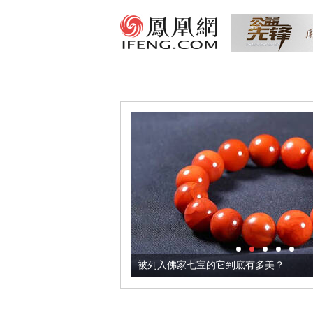
把它加到了牛轧糖里
被列入佛家七宝的它到底有多美？