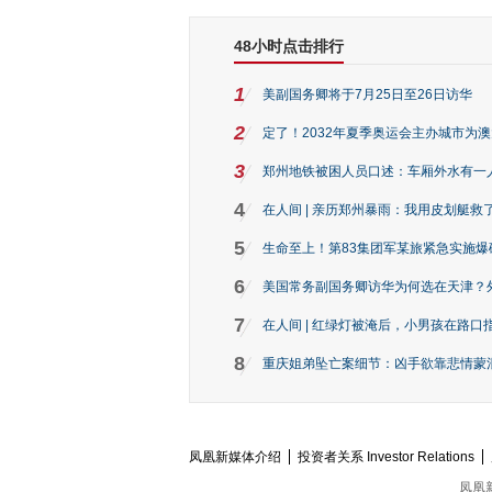
48小时点击排行
1
美副国务卿将于7月25日至26日访华
2
定了！2032年夏季奥运会主办城市为
3
郑州地铁被困人员口述：车厢外水有一
4
在人间 | 亲历郑州暴雨：我用皮划艇救
5
生命至上！第83集团军某旅紧急实施爆
6
美国常务副国务卿访华为何选在天津？
7
在人间 | 红绿灯被淹后，小男孩在路口指
8
重庆姐弟坠亡案细节：凶手欲靠悲情蒙混 
凤凰新媒体介绍
投资者关系 Investor Relations
凤凰