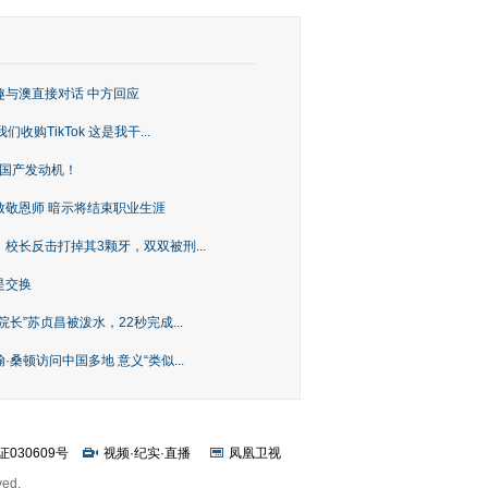
趣与澳直接对话 中方回应
购TikTok 这是我干...
上国产发动机！
致敬恩师 暗示将结束职业生涯
校长反击打掉其3颗牙，双双被刑...
是交换
长”苏贞昌被泼水，22秒完成...
桑顿访问中国多地 意义“类似...
证030609号
视频
·
纪实
·
直播
凤凰卫视
ved.