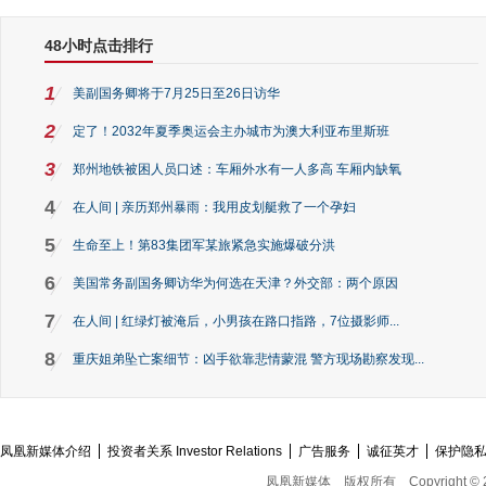
48小时点击排行
1
美副国务卿将于7月25日至26日访华
2
定了！2032年夏季奥运会主办城市为澳大利亚布里斯班
3
郑州地铁被困人员口述：车厢外水有一人多高 车厢内缺氧
4
在人间 | 亲历郑州暴雨：我用皮划艇救了一个孕妇
5
生命至上！第83集团军某旅紧急实施爆破分洪
6
美国常务副国务卿访华为何选在天津？外交部：两个原因
7
在人间 | 红绿灯被淹后，小男孩在路口指路，7位摄影师...
8
重庆姐弟坠亡案细节：凶手欲靠悲情蒙混 警方现场勘察发现...
凤凰新媒体介绍
投资者关系 Investor Relations
广告服务
诚征英才
保护隐
凤凰新媒体
版权所有
Copyright © 