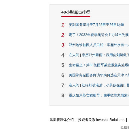
48小时点击排行
1
美副国务卿将于7月25日至26日访华
2
定了！2032年夏季奥运会主办城市为
3
郑州地铁被困人员口述：车厢外水有一
4
在人间 | 亲历郑州暴雨：我用皮划艇救
5
生命至上！第83集团军某旅紧急实施爆
6
美国常务副国务卿访华为何选在天津？
7
在人间 | 红绿灯被淹后，小男孩在路口指
8
重庆姐弟坠亡案细节：凶手欲靠悲情蒙混 
凤凰新媒体介绍
投资者关系 Investor Relations
凤凰