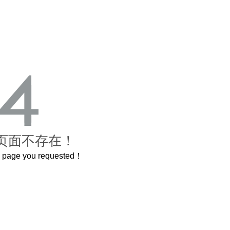
页面不存在！
he page you requested！
曲奇届的“爱马仕”把你的爱封在罐子里送给TA