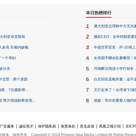
本日热榜排行
1
澳大利亚总理称中方无兴
2
澳大利亚布里斯班
微软CEO：去年特朗普要我们收
3
人多高 车厢内缺氧
中国空军官宣：歼-20用
4
了一个孕妇
女排国手晒全队聚餐照！
5
破分洪
河南醉汉闯进小学打校长，
6
外交部：两个原因
白宫回应孟晚舟案：这不
7
路，7位摄影师...
又打起来了！台湾省“行政院
8
警方现场勘察发现...
港媒：华尔街重要人物约翰·
广告服务
诚征英才
保护隐私权
免责条款
意见反馈
凤凰卫视介绍
京ICP
新媒体
版权所有
Copyright © 2019 Phoenix New Media Limited All Rights Reser