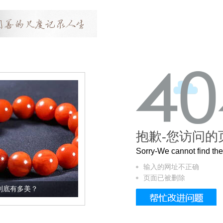
抱歉-您访问的
Sorry-We cannot find t
输入的网址不正确
页面已被删除
这个3.2米的长卷，还原了600岁的紫禁城