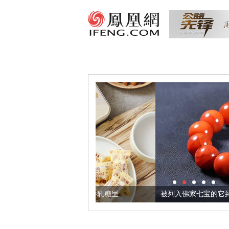
们把它加到了牛轧糖里
被列入佛家七宝的它到底有多美？