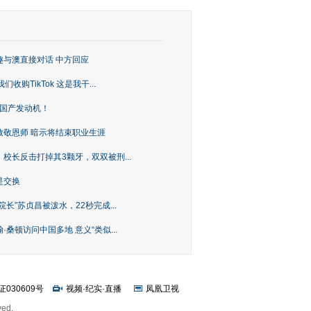
趣与澳直接对话 中方回应
购TikTok 这是我干...
上国产发动机！
致敬恩师 暗示将结束职业生涯
校长反击打掉其3颗牙，双双被刑...
是交换
长”苏贞昌被泼水，22秒完成...
桑顿访问中国多地 意义“类似...
证030609号
视频
·
纪实
·
直播
凤凰卫视
ved.