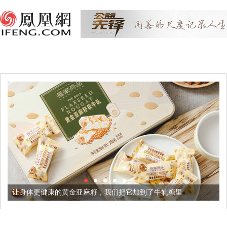
康的黄金亚麻籽，我们把它加到了牛轧糖里
被列入佛家七宝