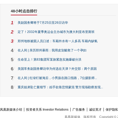
48小时点击排行
1
美副国务卿将于7月25日至26日访华
2
定了！2032年夏季奥运会主办城市为澳大利亚布里斯班
3
郑州地铁被困人员口述：车厢外水有一人多高 车厢内缺氧
4
在人间 | 亲历郑州暴雨：我用皮划艇救了一个孕妇
5
生命至上！第83集团军某旅紧急实施爆破分洪
6
美国常务副国务卿访华为何选在天津？外交部：两个原因
7
在人间 | 红绿灯被淹后，小男孩在路口指路，7位摄影师...
8
重庆姐弟坠亡案细节：凶手欲靠悲情蒙混 警方现场勘察发现...
凤凰新媒体介绍
投资者关系 Investor Relations
广告服务
诚征英才
保护隐
凤凰新媒体
版权所有
Copyright © 