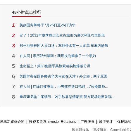
48小时点击排行
1
美副国务卿将于7月25日至26日访华
2
定了！2032年夏季奥运会主办城市为澳大利亚布里斯班
3
郑州地铁被困人员口述：车厢外水有一人多高 车厢内缺氧
4
在人间 | 亲历郑州暴雨：我用皮划艇救了一个孕妇
5
生命至上！第83集团军某旅紧急实施爆破分洪
6
美国常务副国务卿访华为何选在天津？外交部：两个原因
7
在人间 | 红绿灯被淹后，小男孩在路口指路，7位摄影师...
8
重庆姐弟坠亡案细节：凶手欲靠悲情蒙混 警方现场勘察发现...
凤凰新媒体介绍
投资者关系 Investor Relations
广告服务
诚征英才
保护隐
凤凰新媒体
版权所有
Copyright © 