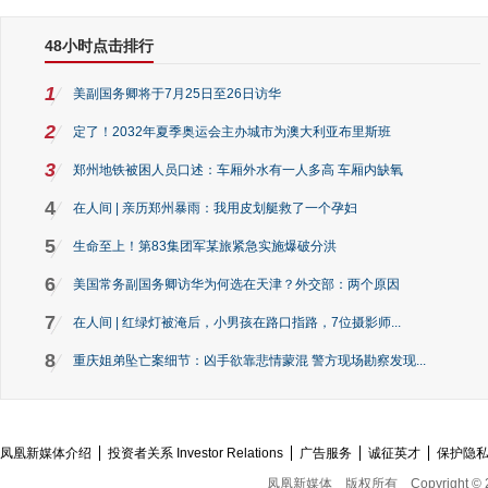
48小时点击排行
1
美副国务卿将于7月25日至26日访华
2
定了！2032年夏季奥运会主办城市为澳大利亚布里斯班
3
郑州地铁被困人员口述：车厢外水有一人多高 车厢内缺氧
4
在人间 | 亲历郑州暴雨：我用皮划艇救了一个孕妇
5
生命至上！第83集团军某旅紧急实施爆破分洪
6
美国常务副国务卿访华为何选在天津？外交部：两个原因
7
在人间 | 红绿灯被淹后，小男孩在路口指路，7位摄影师...
8
重庆姐弟坠亡案细节：凶手欲靠悲情蒙混 警方现场勘察发现...
凤凰新媒体介绍
投资者关系 Investor Relations
广告服务
诚征英才
保护隐
凤凰新媒体
版权所有
Copyright © 