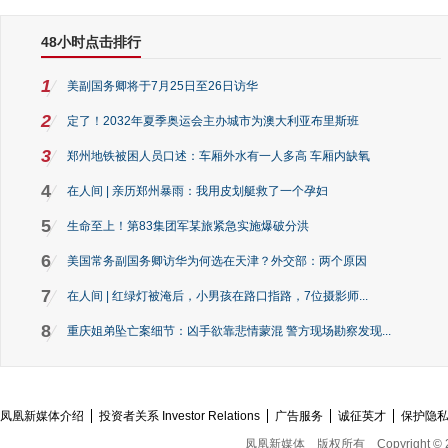
48小时点击排行
1
美副国务卿将于7月25日至26日访华
2
定了！2032年夏季奥运会主办城市为澳大利亚布里斯班
3
郑州地铁被困人员口述：车厢外水有一人多高 车厢内缺氧
4
在人间 | 亲历郑州暴雨：我用皮划艇救了一个孕妇
5
生命至上！第83集团军某旅紧急实施爆破分洪
6
美国常务副国务卿访华为何选在天津？外交部：两个原因
7
在人间 | 红绿灯被淹后，小男孩在路口指路，7位摄影师...
8
重庆姐弟坠亡案细节：凶手欲靠悲情蒙混 警方现场勘察发现...
凤凰新媒体介绍
投资者关系 Investor Relations
广告服务
诚征英才
保护隐
凤凰新媒体
版权所有
Copyright © 