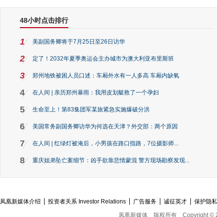
48小时点击排行
1
美副国务卿将于7月25日至26日访华
2
定了！2032年夏季奥运会主办城市为澳大利亚布里斯班
3
郑州地铁被困人员口述：车厢外水有一人多高 车厢内缺氧
4
在人间 | 亲历郑州暴雨：我用皮划艇救了一个孕妇
5
生命至上！第83集团军某旅紧急实施爆破分洪
6
美国常务副国务卿访华为何选在天津？外交部：两个原因
7
在人间 | 红绿灯被淹后，小男孩在路口指路，7位摄影师...
8
重庆姐弟坠亡案细节：凶手欲靠悲情蒙混 警方现场勘察发现...
凤凰新媒体介绍
投资者关系 Investor Relations
广告服务
诚征英才
保护隐
凤凰新媒体
版权所有
Copyright © 